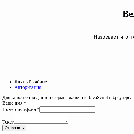
Ве
Назревает что-т
Личный кабинет
Авторизация
Для заполнения данной формы включите JavaScript в браузере.
Ваше
Ваше имя
*
Текст
Номер телефона
*
имя
Текст
Отправить