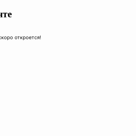
нте
скоро откроется!