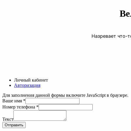
Ве
Назревает что-т
Личный кабинет
Авторизация
Для заполнения данной формы включите JavaScript в браузере.
телефона
Ваше имя
*
Ваше
Номер телефона
*
Номер
Текст
Отправить