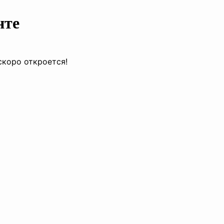
нте
скоро откроется!