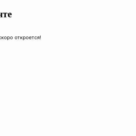
нте
скоро откроется!