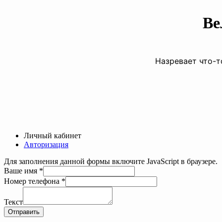
Ве
Назревает что-т
Личный кабинет
Авторизация
Для заполнения данной формы включите JavaScript в браузере.
имя
Ваше имя
*
телефона
Номер телефона
*
Текст
Текст
Отправить