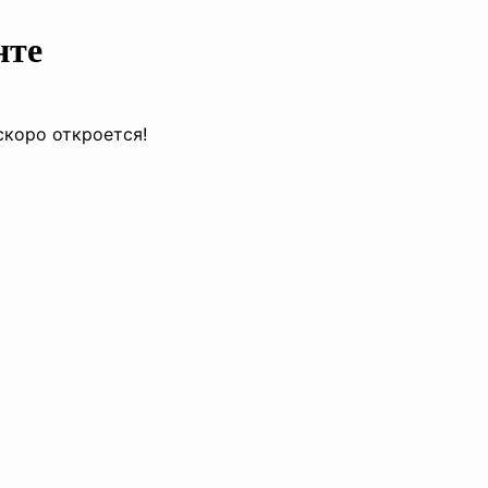
нте
скоро откроется!