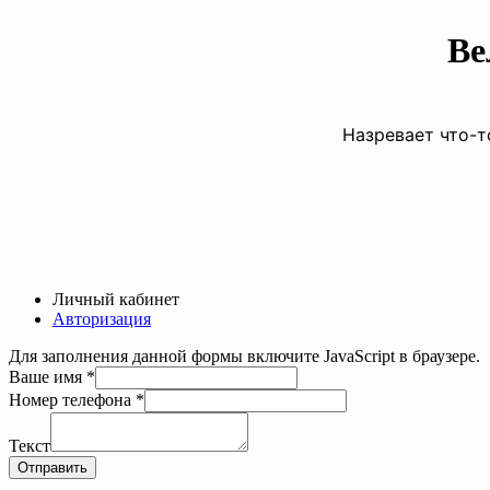
Ве
Назревает что-т
Личный кабинет
Авторизация
Для заполнения данной формы включите JavaScript в браузере.
Ваше имя
*
Номер телефона
*
Номер
телефона
Текст
имя
Отправить