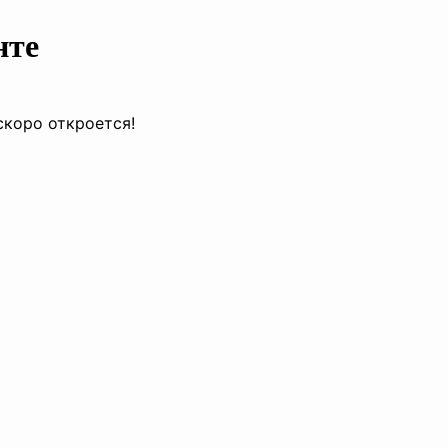
нте
скоро откроется!