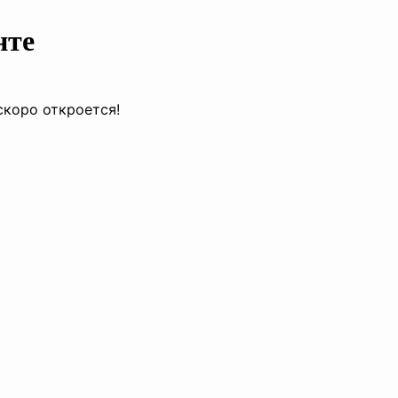
нте
скоро откроется!