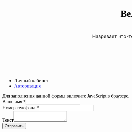
Ве
Назревает что-т
Личный кабинет
Авторизация
Для заполнения данной формы включите JavaScript в браузере.
Ваше имя
*
имя
Номер телефона
*
Номер
Ваше
Текст
Отправить