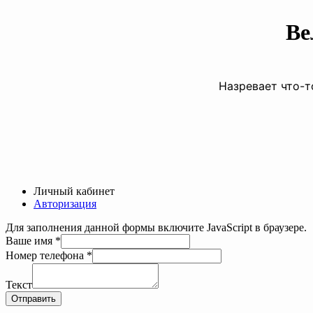
Ве
Назревает что-т
Личный кабинет
Авторизация
Для заполнения данной формы включите JavaScript в браузере.
имя
Ваше имя
*
Номер
Номер телефона
*
телефона
Текст
Отправить