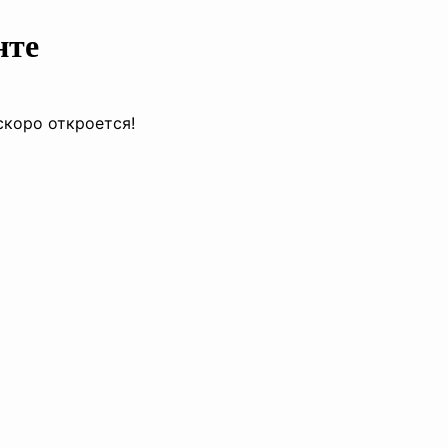
нте
скоро откроется!