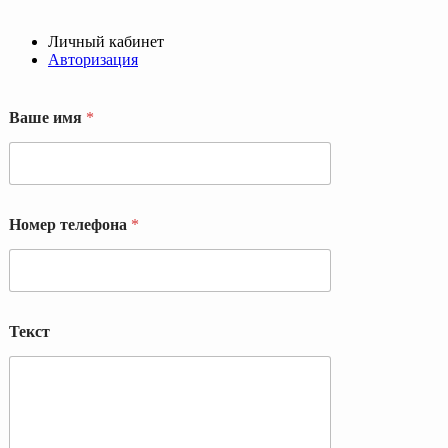
Личный кабинет
Авторизация
В
Ваше имя
*
а
ш
е
Т
е
к
Номер телефона
*
с
т
Н
о
м
е
Текст
р