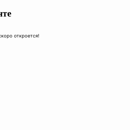
нте
скоро откроется!