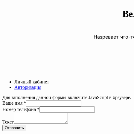
Ве
Назревает что-т
Личный кабинет
Авторизация
Для заполнения данной формы включите JavaScript в браузере.
Ваше имя
*
Номер телефона
*
имя
Ваше
Текст
Текст
Отправить