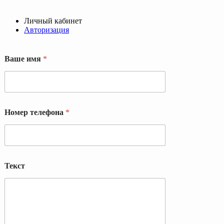
Личный кабинет
Авторизация
Ваше имя
*
В
Номер телефона
*
а
ш
е
Т
е
к
Текст
с
т
и
м
я