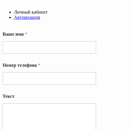
Личный кабинет
Авторизация
Ваше имя
*
Номер телефона
*
Т
Текст
е
к
с
т
и
м