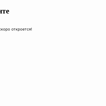
нте
скоро откроется!