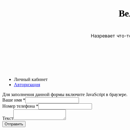
Ве
Назревает что-т
Личный кабинет
Авторизация
Для заполнения данной формы включите JavaScript в браузере.
Ваше имя
*
Номер
Номер телефона
*
имя
телефона
Текст
Отправить