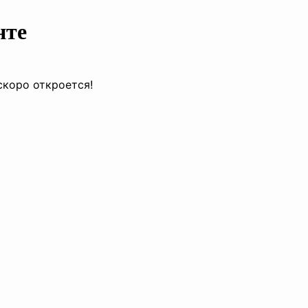
нте
скоро откроется!