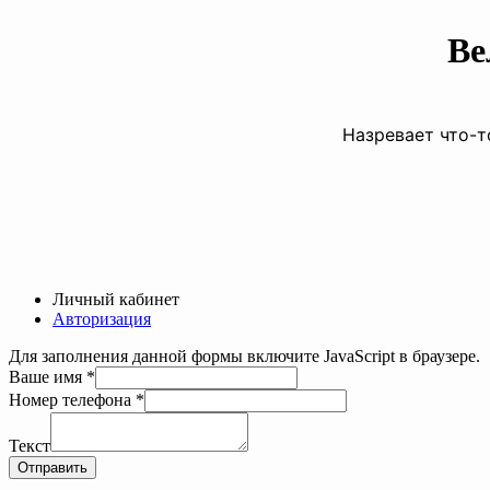
Ве
Назревает что-т
Личный кабинет
Авторизация
Для заполнения данной формы включите JavaScript в браузере.
Ваше имя
*
Номер телефона
*
Текст
телефона
Текст
имя
Отправить