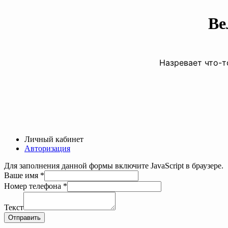
Ве
Назревает что-т
Личный кабинет
Авторизация
Для заполнения данной формы включите JavaScript в браузере.
Ваше имя
*
Номер телефона
*
телефона
Текст
Текст
Ваше
Отправить