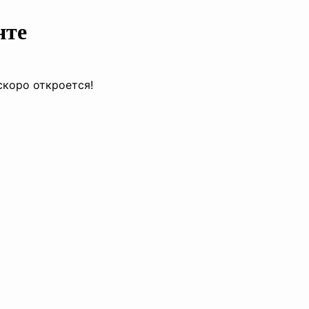
нте
скоро откроется!